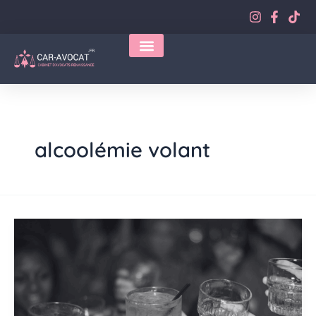
Aller
au
contenu
alcoolémie volant