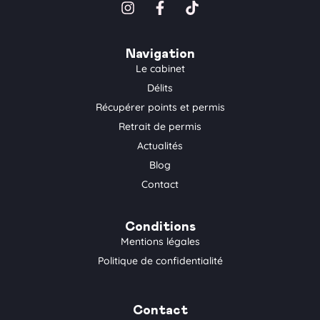
I
F
T
n
a
i
s
c
k
t
e
t
Navigation
a
b
o
Le cabinet
g
o
k
Délits
r
o
a
k
Récupérer points et permis
m
-
Retrait de permis
f
Actualités
Blog
Contact
Conditions
Mentions légales
Politique de confidentialité
Contact