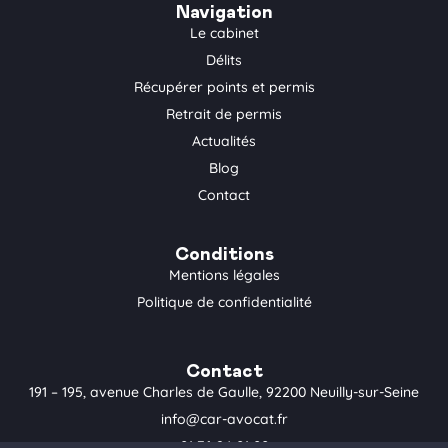
t
e
t
Navigation
a
b
o
Le cabinet
g
o
k
Délits
r
o
a
k
Récupérer points et permis
m
-
Retrait de permis
f
Actualités
Blog
Contact
Conditions
Mentions légales
Politique de confidentialité
Contact
191 – 195, avenue Charles de Gaulle, 92200 Neuilly-sur-Seine
info@car-avocat.fr
01 76 24 01 00