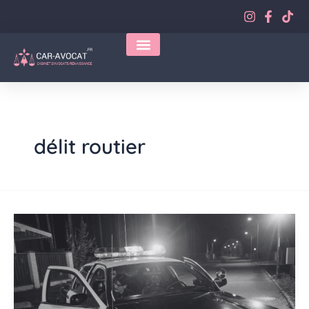
Aller
au
contenu
délit routier