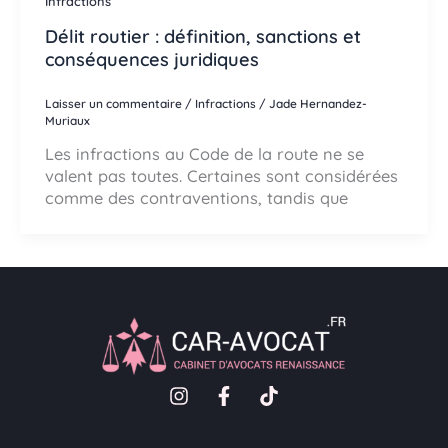
Infractions
Délit routier : définition, sanctions et
conséquences juridiques
Laisser un commentaire
/
Infractions
/
Jade Hernandez-
Muriaux
Les infractions au Code de la route ne se
valent pas toutes. Certaines sont considérées
comme des contraventions, tandis que
I
F
T
n
a
i
s
c
k