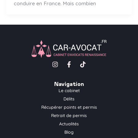
conduire en France. Mais combien
I
F
T
n
a
i
s
c
k
t
e
t
Navigation
a
b
o
Le cabinet
g
o
k
Délits
r
o
a
k
Récupérer points et permis
m
-
Retrait de permis
f
Actualités
Blog