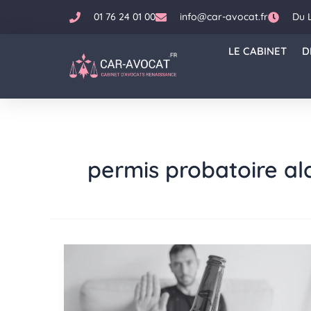
Aller
01 76 24 01 00
info@car-avocat.fr
Du 
au
contenu
LE CABINET
D
permis probatoire al