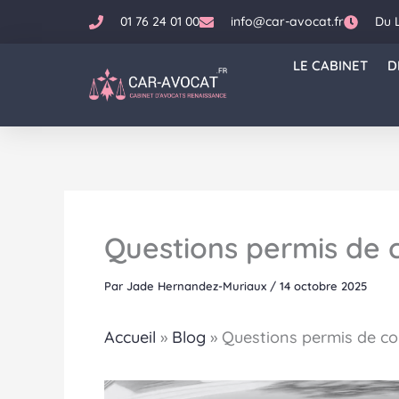
Aller
01 76 24 01 00
info@car-avocat.fr
Du 
au
contenu
LE CABINET
D
Questions permis de 
Par
Jade Hernandez-Muriaux
/
14 octobre 2025
Accueil
»
Blog
»
Questions permis de co