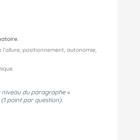
natoire
.
e l’allure, positionnement, autonomie,
mique.
u niveau du paragraphe «
(1 point par question).