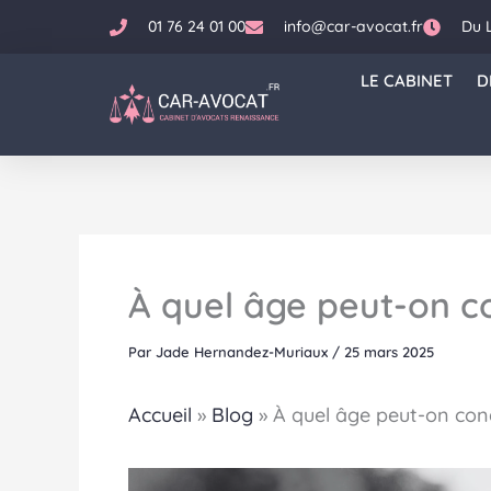
Aller
01 76 24 01 00
info@car-avocat.fr
Du 
au
contenu
LE CABINET
D
À quel âge peut-on c
Par
Jade Hernandez-Muriaux
/
25 mars 2025
Accueil
»
Blog
»
À quel âge peut-on cond