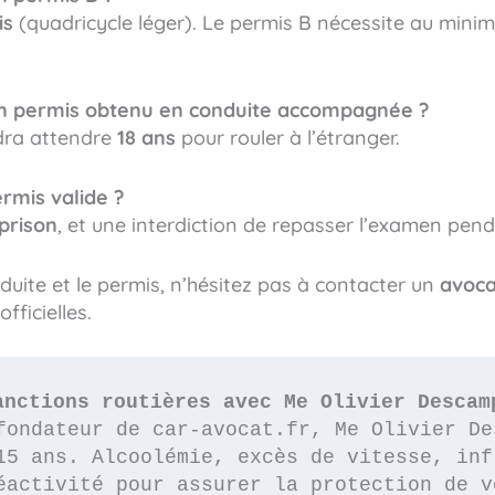
is
(quadricycle léger). Le permis B nécessite au mini
 un permis obtenu en conduite accompagnée ?
udra attendre
18 ans
pour rouler à l’étranger.
ermis valide ?
prison
, et une interdiction de repasser l’examen pen
nduite et le permis, n’hésitez pas à contacter un
avoca
fficielles.
anctions routières avec Me Olivier Descam
fondateur de car-avocat.fr, Me Olivier De
15 ans. Alcoolémie, excès de vitesse, inf
éactivité pour assurer la protection de v