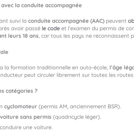
on avec la conduite accompagnée
ant suivi la
conduite accompagnée (AAC)
peuvent
ob
rès avoir passé
le code
et l’examen du permis de co
nt leurs 18 ans
, car tous les pays ne reconnaissent 
rale
a la formation traditionnelle en auto-école,
l’âge lég
conducteur peut circuler librement sur toutes les route
es catégories ?
un
cyclomoteur
(permis AM, anciennement BSR).
voiture sans permis
(quadricycle léger).
conduire une voiture.