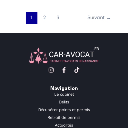
1
2
3
Suivant
→
I
F
T
n
a
i
s
c
k
t
e
t
Navigation
a
b
o
Le cabinet
g
o
k
Délits
r
o
a
k
Récupérer points et permis
m
-
Retrait de permis
f
Actualités