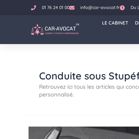
Aller
01 76 24 01 00
info@car-avocat.fr
Du 
au
contenu
LE CABINET
D
Conduite sous Stupéf
Retrouvez ici tous les articles qui c
personnalisé.