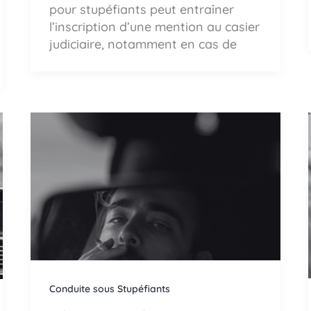
pour stupéfiants peut entraîner
l’inscription d’une mention au casier
judiciaire, notamment en cas de
Conduite sous Stupéfiants