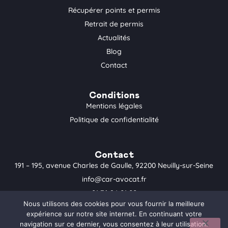
a
k
Récupérer points et permis
m
-
Retrait de permis
f
Actualités
Blog
Contact
Conditions
Mentions légales
Politique de confidentialité
Contact
191 – 195, avenue Charles de Gaulle, 92200 Neuilly-sur-Seine
info@car-avocat.fr
01 76 24 01 00
Nous utilisons des cookies pour vous fournir la meilleure
expérience sur notre site internet. En continuant votre
navigation sur ce dernier, vous consentez à leur utilisation.