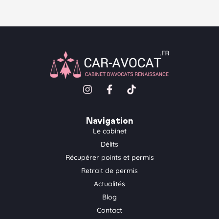
I
F
T
n
a
i
s
c
k
t
e
t
Navigation
a
b
o
Le cabinet
g
o
k
Délits
r
o
a
k
Récupérer points et permis
m
-
Retrait de permis
f
Actualités
Blog
Contact