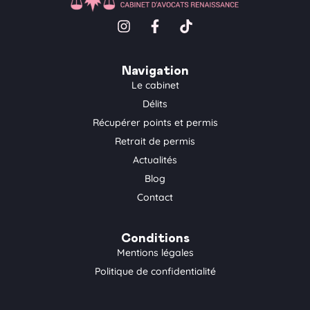
I
F
T
n
a
i
s
c
k
t
e
t
Navigation
a
b
o
Le cabinet
g
o
k
Délits
r
o
a
k
Récupérer points et permis
m
-
Retrait de permis
f
Actualités
Blog
Contact
Conditions
Mentions légales
Politique de confidentialité