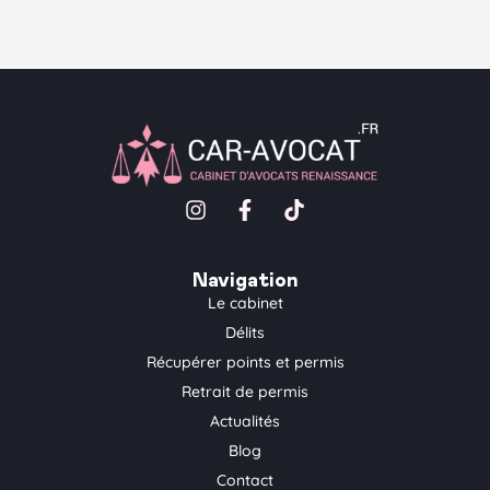
I
F
T
n
a
i
s
c
k
t
e
t
Navigation
a
b
o
Le cabinet
g
o
k
Délits
r
o
a
k
Récupérer points et permis
m
-
Retrait de permis
f
Actualités
Blog
Contact